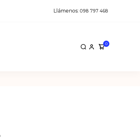
Llámenos:
098 797 468
0
n