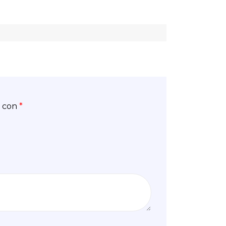
s con
*