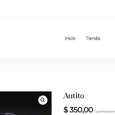
Inicio
Tienda
do Tiendas Online Uruguay
a – Crear tienda online Uruguay
Autito
$
350,00
/ participació